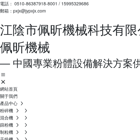
電話：
0510-86387918-8001
/
15995329686
郵箱：pxjx@jypxjx.com
江陰市佩昕機械科技有限
佩昕機械
— 中國專業粉體設備解決方案供
網站首頁
關于我們
產品中心
粉碎機
混合機
篩粉機
制粒機
干燥機