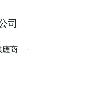
公司
應商 —