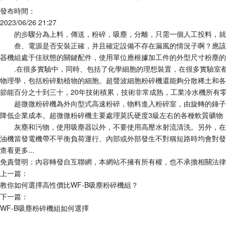
發布時間：
2023/06/26 21:27
的步驟分為上料，傳送，粉碎，吸塵，分離，只需一個人工投料，就
叁、電源是否安裝正確，并且確定設備不存在漏風的情況子啊？應該
器機組處于佳狀態的關鍵配件，使用單位應根據加工件的外型尺寸粉塵的
.在很多實驗中，同時、包括了化學細胞的理想裝置，在很多實驗室
物理學，包括粉碎動植物的細胞。超聲波細胞粉碎機還能夠分散稀土和各
節能百分之十到三十，20年技術積累，技術非常成熟，工業冷水機所有
超微微粉碎機為外向型式高速粉碎，物料進入粉碎室，由旋轉的錘子
降低企業成本。超微微粉碎機主要處理莫氏硬度3級左右的各種軟質礦物
灰塵和污物，使用吸塵器以外，不要使用高壓水射流清洗。另外，在
油機當發電機帶不平衡負荷運行、內部或外部發生不對稱短路時均會對發電機產生
查看更多...
免責聲明：內容轉發自互聯網，本網站不擁有所有權，也不承擔相關法律
上一篇：
教你如何選擇高性價比WF-B吸塵粉碎機組？
下一篇：
WF-B吸塵粉碎機組如何選擇