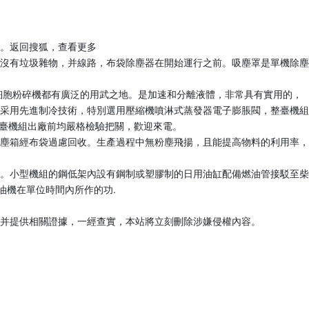
。返回搜狐，查看更多
保沒有垃圾雜物，并線路，布袋除塵器在開始運行之前。吸塵罩是單機除塵
細胞粉碎機都有廣泛的用武之地。是加速和分離液體，非常具有實用的，
采用先進制冷技術，特別選用壓縮機噴淋式蒸發器電子膨脹閥，整臺機組
每臺機組出廠前均嚴格檢驗把關，歡迎來電。
吸塵箱經布袋過慮回收。生產過程中無粉塵飛揚，且能提高物料的利用率，
行。小型機組的鋼低架內設有鋼制或塑膠制的日用油缸配備燃油管接駁至柴
柴油機在單位時間內所作的功.
并提供相關證據，一經查實，本站將立刻刪除涉嫌侵權內容。