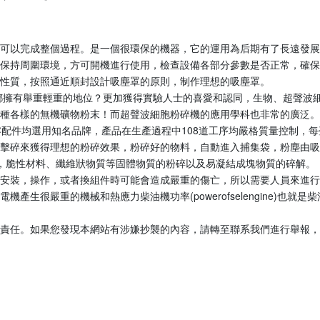
可以完成整個過程。是一個很環保的機器，它的運用為后期有了長遠發展
保持周圍環境，方可開機進行使用，檢查設備各部分參數是否正常，確
性質，按照通近順封設計吸塵罩的原則，制作理想的吸塵罩。
都擁有舉重輕重的地位？更加獲得實驗人士的喜愛和認同，生物、超聲波
種各樣的無機礦物粉末！而超聲波細胞粉碎機的應用學科也非常的廣泛。
零配件均選用知名品牌，產品在生產過程中108道工序均嚴格質量控制，
擊碎來獲得理想的粉碎效果，粉碎好的物料，自動進入捕集袋，粉塵由
，脆性材料、纖維狀物質等固體物質的粉碎以及易凝結成塊物質的碎解。
安裝，操作，或者換組件時可能會造成嚴重的傷亡，所以需要人員來進
很嚴重的機械和熱應力柴油機功率(powerofselengine)也就是
責任。如果您發現本網站有涉嫌抄襲的內容，請轉至聯系我們進行舉報，