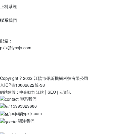
上料系統
聯系我們
地址：
江蘇省江陰市祝塘鎮云顧路9號
郵箱：
pxjx@jypxjx.com
電話：
0510-86387918-8001
/
15995329686
Copyright ? 2022 江陰市佩昕機械科技有限公司
京ICP備10002622號-38
|
網站建設：中企動力
江陰
SEO
|
云資訊
聯系我們
15995329686
pxjx@jypxjx.com
關注我們