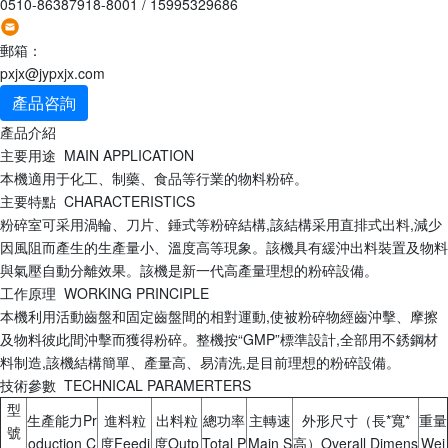
0510-86387918-8001
/
15995329686
郵箱：
pxjx@jypxjx.com
產品咨詢
產品介紹
主要用途 MAIN APPLICATION
本機適用于化工、制藥、食品等行業的物料粉碎。
主要特點 CHARACTERISTICS
粉碎室可采用渦輪、刀片、錘式等粉碎結構,該結構采用直排式出料,減少
因風阻而產生的生產量小、溫度高等現象。該機具有緩沖出料裝置及物料
與氣壓自動分離效果。該機是新一代高產量理想的粉碎設備。
工作原理 WORKING PRINCIPLE
本機利用活動齒盤和固定齒盤間的相對運動,使被粉碎物經齒沖擊、摩擦
及物料彼此間沖擊而獲得粉碎。整機按“GMP”標準設計,全部用不銹鋼材
料制造,該機結構簡單、產量高、易清洗,是目前理想的粉碎設備。
技術參數 TECHNICAL PARAMERTERS
型
生產能力Pr
進料粒
出料粒
總功率
主轉速
外形尺寸（長*寬*
重量
號
oduction C
度Feedi
度Outp
Total P
Main S
高）Overall Dimens
Wei