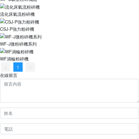
流化床氣流粉碎機
CSJ-P強力粗碎機
WF-J微粉碎機系列
WF渦輪粉碎機
<
1
>
在線留言