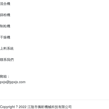
混合機
篩粉機
制粒機
干燥機
上料系統
聯系我們
地址：
江蘇省江陰市祝塘鎮云顧路9號
郵箱：
pxjx@jypxjx.com
電話：
0510-86387918-8001
/
15995329686
Copyright ? 2022 江陰市佩昕機械科技有限公司