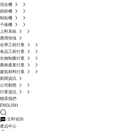
混合機
篩粉機
制粒機
干燥機
上料系統
應用領域
化學工程行業
食品工程行業
生物制藥行業
農林產業行業
建筑材料行業
新聞資訊
公司動態
行業資訊
聯系我們
ENGLISH
立即咨詢
產品中心