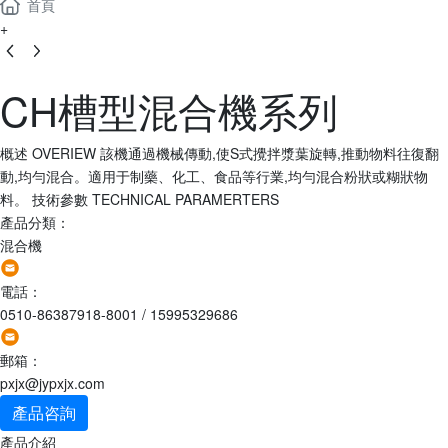
首頁
+
CH槽型混合機系列
概述 OVERIEW 該機通過機械傳動,使S式攪拌漿葉旋轉,推動物料往復翻
動,均勻混合。適用于制藥、化工、食品等行業,均勻混合粉狀或糊狀物
料。 技術參數 TECHNICAL PARAMERTERS
產品分類：
混合機
電話：
0510-86387918-8001
/
15995329686
郵箱：
pxjx@jypxjx.com
產品咨詢
產品介紹