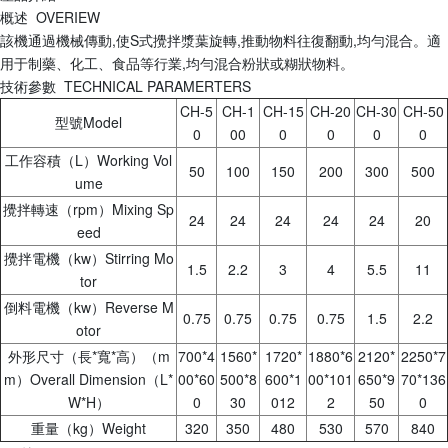
概述 OVERIEW
該機通過機械傳動,使S式攪拌漿葉旋轉,推動物料往復翻動,均勻混合。適
用于制藥、化工、食品等行業,均勻混合粉狀或糊狀物料。
技術參數 TECHNICAL PARAMERTERS
CH-5
CH-1
CH-15
CH-20
CH-30
CH-50
型號Model
0
00
0
0
0
0
工作容積（L）Working Vol
50
100
150
200
300
500
ume
攪拌轉速（rpm）Mixing Sp
24
24
24
24
24
20
eed
攪拌電機（kw）Stirring Mo
1.5
2.2
3
4
5.5
11
tor
倒料電機（kw）Reverse M
0.75
0.75
0.75
0.75
1.5
2.2
otor
外形尺寸（長*寬*高）（m
700*4
1560*
1720*
1880*6
2120*
2250*7
m）Overall Dimension（L*
00*60
500*8
600*1
00*101
650*9
70*136
W*H）
0
30
012
2
50
0
重量（kg）Weight
320
350
480
530
570
840