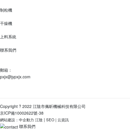
制粒機
干燥機
上料系統
聯系我們
地址：
江蘇省江陰市祝塘鎮云顧路9號
郵箱：
pxjx@jypxjx.com
電話：
0510-86387918-8001
/
15995329686
Copyright ? 2022 江陰市佩昕機械科技有限公司
京ICP備10002622號-38
|
網站建設：中企動力
江陰
SEO
|
云資訊
聯系我們