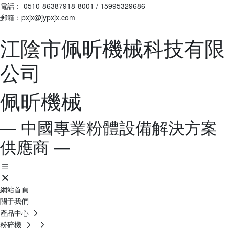
電話：
0510-86387918-8001
/
15995329686
郵箱：pxjx@jypxjx.com
江陰市佩昕機械科技有限
公司
佩昕機械
— 中國專業粉體設備解決方案
供應商 —
網站首頁
關于我們
產品中心
粉碎機