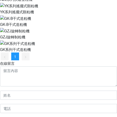
YK系列搖擺式顆粒機
GK-B干式造粒機
GZJ旋轉制粒機
GK系列干式造粒機
<
1
>
在線留言