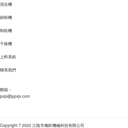
混合機
篩粉機
制粒機
干燥機
上料系統
聯系我們
地址：
江蘇省江陰市祝塘鎮云顧路9號
郵箱：
pxjx@jypxjx.com
電話：
0510-86387918-8001
/
15995329686
Copyright ? 2022 江陰市佩昕機械科技有限公司