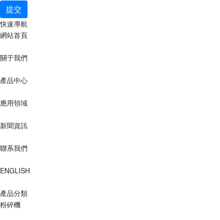
提交
快速導航
網站首頁
關于我們
產品中心
應用領域
新聞資訊
聯系我們
ENGLISH
產品分類
粉碎機