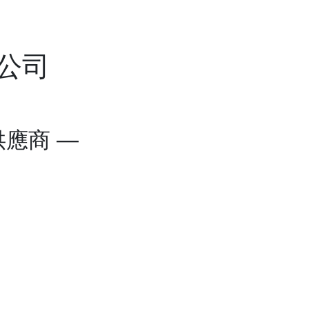
公司
應商 —