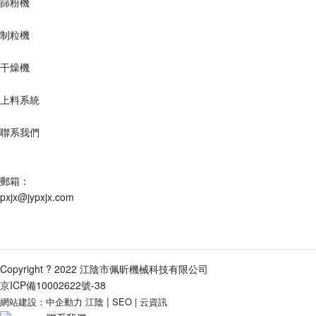
篩粉機
制粒機
干燥機
上料系統
聯系我們
地址：
江蘇省江陰市祝塘鎮云顧路9號
郵箱：
pxjx@jypxjx.com
電話：
0510-86387918-8001
/
15995329686
Copyright ? 2022 江陰市佩昕機械科技有限公司
京ICP備10002622號-38
|
網站建設：中企動力
江陰
SEO
|
云資訊