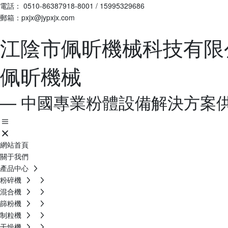
電話：
0510-86387918-8001
/
15995329686
郵箱：pxjx@jypxjx.com
江陰市佩昕機械科技有限
佩昕機械
— 中國專業粉體設備解決方案供
網站首頁
關于我們
產品中心
粉碎機
混合機
篩粉機
制粒機
干燥機