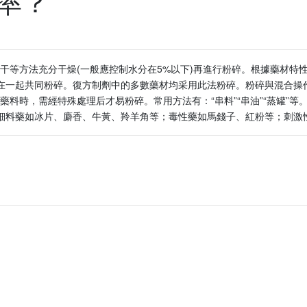
率？
干等方法充分干燥(一般應控制水分在5%以下)再進行粉碎。根據藥材特
合在一起共同粉碎。復方制劑中的多數藥材均采用此法粉碎。粉碎與混合操
料時，需經特殊處理后才易粉碎。常用方法有：“串料”“串油”“蒸罐”等
重細料藥如冰片、麝香、牛黃、羚羊角等；毒性藥如馬錢子、紅粉等；刺激