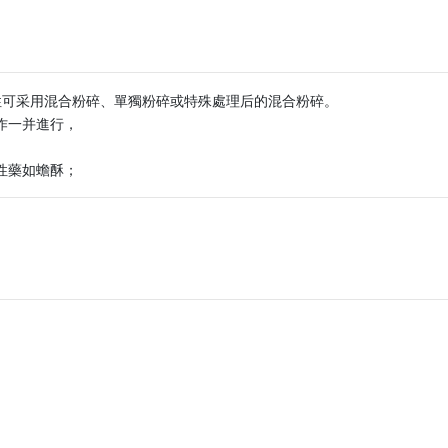
性可采用混合粉碎、單獨粉碎或特殊處理后的混合粉碎。
作一并進行，
。
性藥如蟾酥；